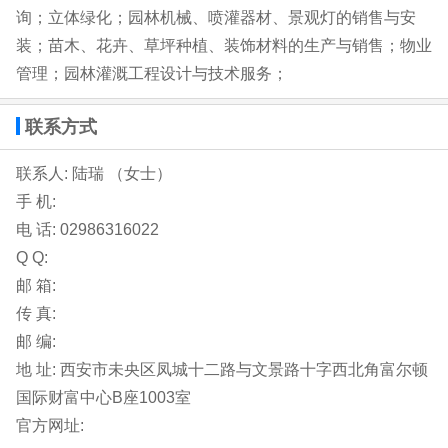
询；立体绿化；园林机械、喷灌器材、景观灯的销售与安
装；苗木、花卉、草坪种植、装饰材料的生产与销售；物业
管理；园林灌溉工程设计与技术服务；
联系方式
联系人: 陆瑞 （女士）
手 机:
电 话:
02986316022
Q Q:
邮 箱:
传 真:
邮 编:
地 址:
西安市未央区凤城十二路与文景路十字西北角富尔顿
国际财富中心B座1003室
官方网址: